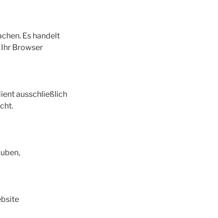
achen. Es handelt
 Ihr Browser
ent ausschließlich
cht.
auben,
ebsite