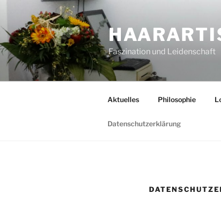
Zum
Inhalt
HAARARTI
springen
Faszination und Leidenschaft
Aktuelles
Philosophie
L
Datenschutzerklärung
DATENSCHUTZE