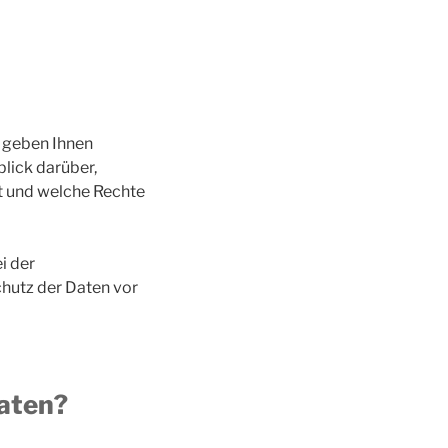
n geben Ihnen
lick darüber,
t und welche Rechte
i der
chutz der Daten vor
aten?