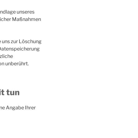
undlage unseres
raglicher Maßnahmen
e uns zur Löschung
e Datenspeicherung
zliche
n unberührt.
t tun
hne Angabe Ihrer